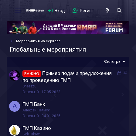
Вход
Регистрация
Мероприятия на сервере
Глобальные мероприятия
Фильтры
З
З
Пример подачи предложения
ВАЖНО
а
а
по проведению ГМП
к
к
Sheeezu
р
р
Ответы
0
17.05.2023
ы
е
ГМП Банк
т
п
А
Алексей Челиос
о
л
Ответы
0
04.01.2026
е
н
ГМП Казино
о
Bob Hilsex