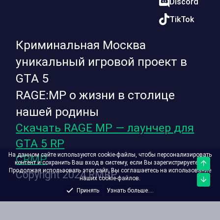
Discord
TikTok
Криминальная Москва
уникальный игровой проект в
GTA 5
RAGE:MP о жизни в столице
нашей родины
Скачать RAGE MP — лаунчер для
GTA 5 RP
На данном сайте используются cookie-файлы, чтобы персонализировать
CRMP
контент и сохранить Ваш вход в систему, если Вы зарегистрируетесь.
Верх
Продолжая использовать этот сайт, Вы соглашаетесь на использование
Copyright 2024 RMRP
наших cookie-файлов.
Низ
Принять
Узнать больше....