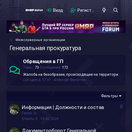
Вход
Регистрация
Межсерверные организации
Генеральная прокуратура
Обращения в ГП
Темы
73
Сообщения
172
Жалоба на безобразие, происходящее на территории Патриаршего федерального округа
Сегодня в 17:31
Алексей Филатов.
Фильтры
З
Информация | Должности и состав
а
Fantar 🚀
к
Ответы
0
10.06.2026
р
Документооборот Генеральной
е