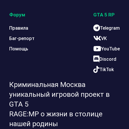
Форум
GTA 5 RP
Правила
Telegram
Баг-репорт
VK
Помощь
YouTube
Discord
TikTok
Криминальная Москва
уникальный игровой проект в
GTA 5
RAGE:MP о жизни в столице
нашей родины