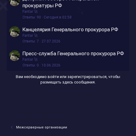
прокуратуры РФ
п
Fantar 🚀
л
Ответы
90
Сегодня в 02:58
е
н
Канцелярия Генерального прокурора РФ
о
Fantar 🚀
Ответы
7
27.07.2026
Пресс-служба Генерального прокурора РФ
Fantar 🚀
Ответы
0
10.06.2026
Вам необходимо войти или зарегистрироваться, чтобы
размещать здесь сообщения.
Межсерверные организации