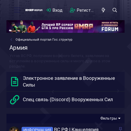
Вход
Регистрация
Официальный портал Гос.структур
Армия
Устав ВС РФ, получение военного билета, заявление на
вступление в вооруженные силы и много другое в этом
разделе.
Электронное заявление в Вооруженные
Силы
Спец.связь (Discord) Вооруженных Сил
Фильтры
З
ВС РФ | Канцелярия
ИНФОРМАЦИЯ