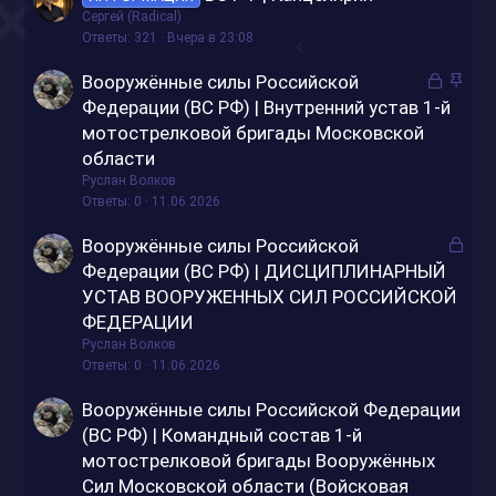
а
Сергей (Radical)
к
Ответы
321
Вчера в 23:08
р
З
З
Вооружённые силы Российской
е
а
а
Федерации (ВС РФ) | Внутренний устав 1-й
п
к
к
мотострелковой бригады Московской
л
р
р
е
области
ы
е
н
Руслан Волков
т
п
о
Ответы
0
11.06.2026
о
л
е
З
Вооружённые силы Российской
н
а
Федерации (ВС РФ) | ДИСЦИПЛИНАРНЫЙ
о
к
УСТАВ ВООРУЖЕННЫХ СИЛ РОССИЙСКОЙ
р
ФЕДЕРАЦИИ
ы
Руслан Волков
т
Ответы
0
11.06.2026
о
Вооружённые силы Российской Федерации
(ВС РФ) | Командный состав 1-й
мотострелковой бригады Вооружённых
Сил Московской области (Войсковая