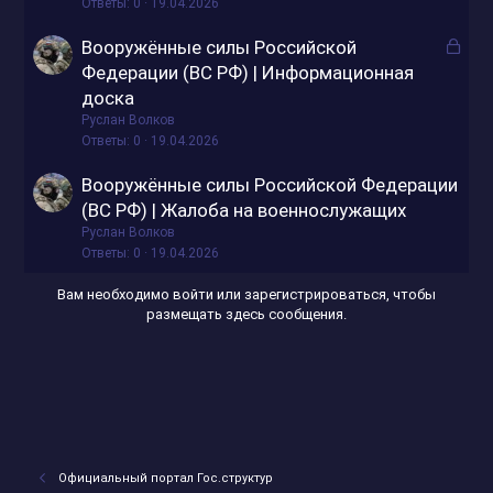
Ответы
0
19.04.2026
З
Вооружённые силы Российской
а
Федерации (ВС РФ) | Информационная
к
доска
р
Руслан Волков
ы
Ответы
0
19.04.2026
т
Вооружённые силы Российской Федерации
о
(ВС РФ) | Жалоба на военнослужащих
Руслан Волков
Ответы
0
19.04.2026
Вам необходимо войти или зарегистрироваться, чтобы
размещать здесь сообщения.
Официальный портал Гос.структур