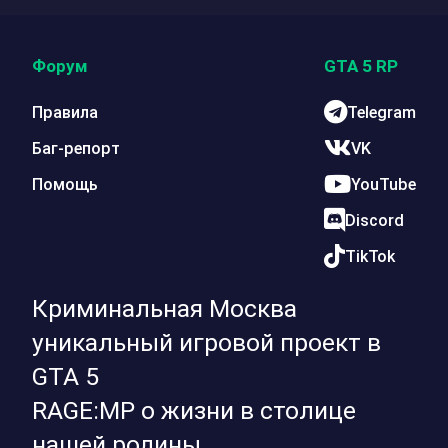
Форум
GTA 5 RP
Правила
Telegram
Баг-репорт
VK
Помощь
YouTube
Discord
TikTok
Криминальная Москва
уникальный игровой проект в
GTA 5
RAGE:MP о жизни в столице
нашей родины